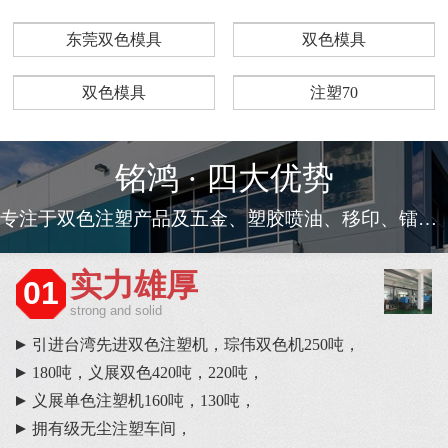
东莞双色模具
双色模具
双色模具
注塑70
铭鸿 · 四大优势
专注于双色注塑产品及五金、塑胶喷油、移印、镭雕等一条龙服务
实力雄厚
01
strong and solid
引进台湾先进双色注塑机，琮伟双色机250吨，
180吨，义展双色420吨，220吨，
义展单色注塑机160吨，130吨，
拥有级无尘注塑车间，