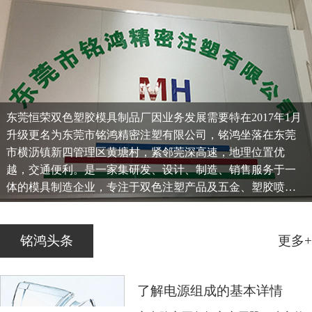
东莞恒荣双色塑胶模具制品厂因业务发展需要特在2017年1月
升级更名为东莞市铭鸿精密注塑有限公司，铭鸿坐落在东莞
市横沥镇新四管理区黄塘村，紧邻莞深高速，地理位置优
越，交通便利。是一家集研发、设计、制造、销售服务于一
体的模具制造企业，专注于双色注塑产品及五金、塑胶喷
油、移印、镭雕等一条龙服务...
铭鸿头条
更多+
了解电源组成的基本详情