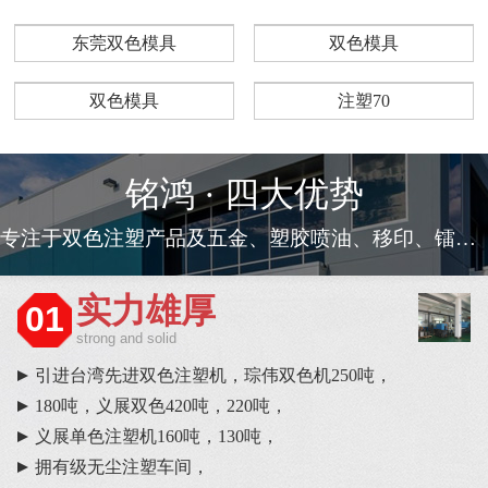
东莞双色模具
双色模具
双色模具
注塑70
铭鸿 · 四大优势
专注于双色注塑产品及五金、塑胶喷油、移印、镭雕等一条龙服务
实力雄厚
01
strong and solid
引进台湾先进双色注塑机，琮伟双色机250吨，
180吨，义展双色420吨，220吨，
义展单色注塑机160吨，130吨，
拥有级无尘注塑车间，