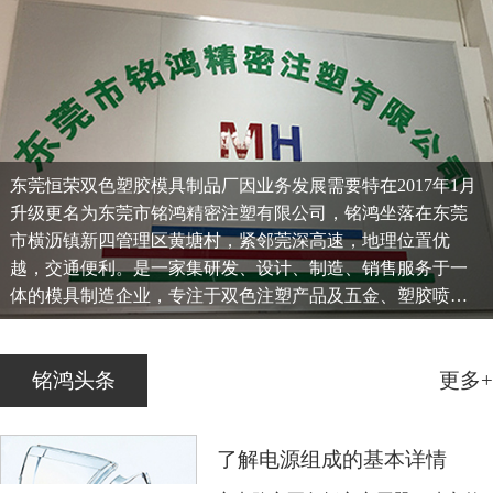
东莞恒荣双色塑胶模具制品厂因业务发展需要特在2017年1月
升级更名为东莞市铭鸿精密注塑有限公司，铭鸿坐落在东莞
市横沥镇新四管理区黄塘村，紧邻莞深高速，地理位置优
越，交通便利。是一家集研发、设计、制造、销售服务于一
体的模具制造企业，专注于双色注塑产品及五金、塑胶喷
油、移印、镭雕等一条龙服务...
铭鸿头条
更多+
了解电源组成的基本详情