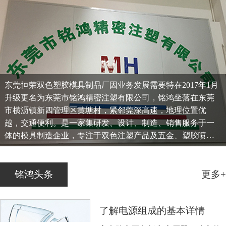
东莞恒荣双色塑胶模具制品厂因业务发展需要特在2017年1月
升级更名为东莞市铭鸿精密注塑有限公司，铭鸿坐落在东莞
市横沥镇新四管理区黄塘村，紧邻莞深高速，地理位置优
越，交通便利。是一家集研发、设计、制造、销售服务于一
体的模具制造企业，专注于双色注塑产品及五金、塑胶喷
油、移印、镭雕等一条龙服务...
铭鸿头条
更多+
了解电源组成的基本详情