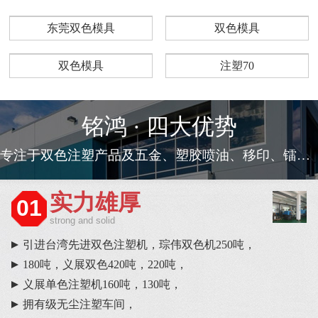
东莞双色模具
双色模具
双色模具
注塑70
铭鸿 · 四大优势
专注于双色注塑产品及五金、塑胶喷油、移印、镭雕等一条龙服务
实力雄厚
01
strong and solid
引进台湾先进双色注塑机，琮伟双色机250吨，
180吨，义展双色420吨，220吨，
义展单色注塑机160吨，130吨，
拥有级无尘注塑车间，