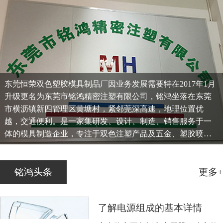
东莞恒荣双色塑胶模具制品厂因业务发展需要特在2017年1月
升级更名为东莞市铭鸿精密注塑有限公司，铭鸿坐落在东莞
市横沥镇新四管理区黄塘村，紧邻莞深高速，地理位置优
越，交通便利。是一家集研发、设计、制造、销售服务于一
体的模具制造企业，专注于双色注塑产品及五金、塑胶喷
油、移印、镭雕等一条龙服务...
铭鸿头条
更多+
了解电源组成的基本详情