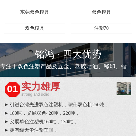
东莞双色模具
双色模具
双色模具
注塑70
铭鸿 · 四大优势
专注于双色注塑产品及五金、塑胶喷油、移印、镭雕等一条龙服务
实力雄厚
01
strong and solid
引进台湾先进双色注塑机，琮伟双色机250吨，
180吨，义展双色420吨，220吨，
义展单色注塑机160吨，130吨，
拥有级无尘注塑车间，